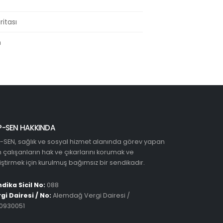
ritası
m
P-SEN HAKKINDA
-SEN, sağlık ve sosyal hizmet alanında görev yapan
 çalışanların hak ve çıkarlarını korumak ve
iştirmek için kurulmuş bağımsız bir sendikadır.
dika Sicil No:
088
gi Dairesi / No:
Alemdağ Vergi Dairesi /
0930051