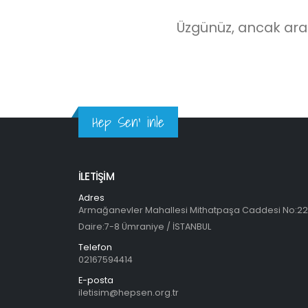
Üzgünüz, ancak arad
Hep Sen' inle
İLETİŞİM
Adres
Armağanevler Mahallesi Mithatpaşa Caddesi No:2
Daire:7-8 Ümraniye / İSTANBUL
Telefon
02167594414
E-posta
iletisim@hepsen.org.tr