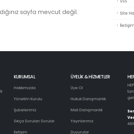
SSS
ığınız sayfa mevcut değil.
Site Ha
İletişi
KURUMSAL
ÜYELİK & HİZMETLER
HE
HEP
Hakkımızda
Üye Ol
29
tüm
gel
Yönetim Kurulu
Hukuk Danışmanlık
Şubelerimiz
Mali Danışmanlık
Sen
Ver
Sıkça Sorulan Sorular
Yayınlarımız
461
İletişim
Duyurular