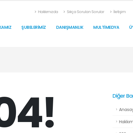
Hakkımızda
Sıkça Sorulan Sorular
İletişim
KAMIZ
ŞUBELERİMİZ
DANIŞMANLIK
MULTİMEDYA
Ü
04!
Diğer Ba
Anasa
Hakkım