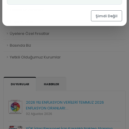
Hukuki Kazanımlar
Şimdi Değil
Köşe Yazıları
Üyelere Özel Fırsatlar
Basında Biz
Yetkili Olduğumuz Kurumlar
DUYURULAR
HABERLER
2026 YILI ENFLASYON VERİLERİ TEMMUZ 2026
ENFLASYON ORANLARI:...
02 Ağustos 2026
YÖK İdari Personel İçin Karşılıklı Naklen Atanma