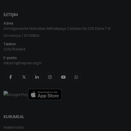
İLETİŞİM
Adres
Armağanevler Mahallesi Mithatpaşa Caddesi No:229 Daire:7-8
Ümraniye / İSTANBUL
Telefon
02167594414
E-posta
iletisim@hepsen.org.tr
KURUMSAL
Hakkımızda