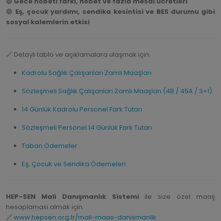
🟢
Gece nöbeti farkı, nöbet ve fazla mesai ücretleri
🟢
Eş, çocuk yardımı, sendika kesintisi ve BES durumu gibi
sosyal kalemlerin etkisi
🔗 Detaylı tablo ve açıklamalara ulaşmak için:
Kadrolu Sağlık Çalışanları Zamlı Maaşları
Sözleşmeli Sağlık Çalışanları Zamlı Maaşları (4B / 45A / 3+1)
14 Günlük Kadrolu Personel Fark Tutarı
Sözleşmeli Personel 14 Günlük Fark Tutarı
Taban Ödemeler
Eş, Çocuk ve Sendika Ödemeleri
HEP-SEN Mali Danışmanlık Sistemi
ile size özel maaş
hesaplaması almak için:
🔗
www.hepsen.org.tr/mali-maas-danismanlik