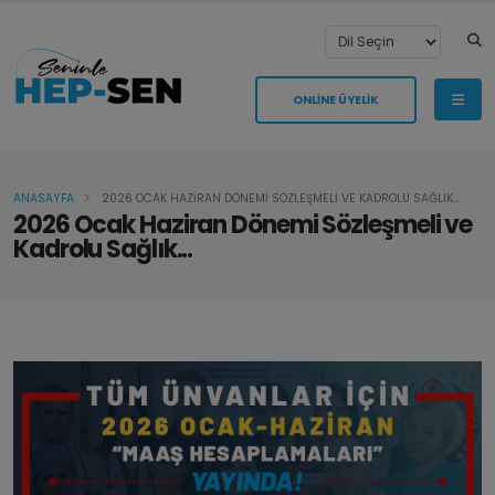
ONLİNE ÜYELİK
ANASAYFA
2026 OCAK HAZİRAN DÖNEMİ SÖZLEŞMELİ VE KADROLU SAĞLIK...
2026 Ocak Haziran Dönemi Sözleşmeli ve
Kadrolu Sağlık...