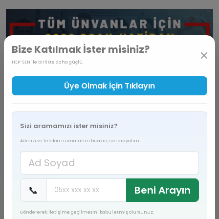
Bize Katılmak İster misiniz?
HEP-SEN ile birlikte daha güçlü.
Üye Olmak İçin Tıklayın
Sizi aramamızı ister misiniz?
Adınızı ve telefon numaranızı bırakın, sizi arayalım.
DİĞER İÇERİKLER
📞
Beni Arayın
Duyurular
Göndererek iletişime geçilmesini kabul etmiş olursunuz.
Haberler