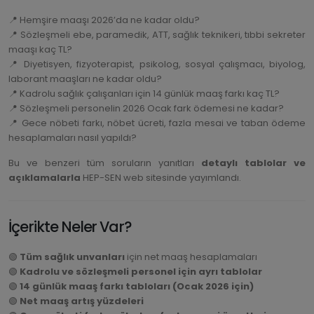
📍 Hemşire maaşı 2026’da ne kadar oldu?
📍 Sözleşmeli ebe, paramedik, ATT, sağlık teknikeri, tıbbi sekreter
maaşı kaç TL?
📍 Diyetisyen, fizyoterapist, psikolog, sosyal çalışmacı, biyolog,
laborant maaşları ne kadar oldu?
📍 Kadrolu sağlık çalışanları için 14 günlük maaş farkı kaç TL?
📍 Sözleşmeli personelin 2026 Ocak fark ödemesi ne kadar?
📍 Gece nöbeti farkı, nöbet ücreti, fazla mesai ve taban ödeme
hesaplamaları nasıl yapıldı?
Bu ve benzeri tüm soruların yanıtları
detaylı tablolar ve
açıklamalarla
HEP-SEN web sitesinde yayımlandı.
İçerikte Neler Var?
🟢
Tüm sağlık unvanları
için net maaş hesaplamaları
🟢
Kadrolu ve sözleşmeli personel için ayrı tablolar
🟢
14 günlük maaş farkı tabloları (Ocak 2026 için)
🟢
Net maaş artış yüzdeleri