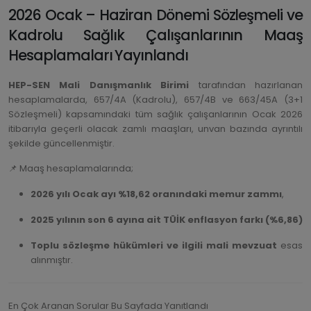
2026 Ocak – Haziran Dönemi Sözleşmeli ve
Kadrolu Sağlık Çalışanlarının Maaş
Hesaplamaları Yayınlandı
HEP-SEN Mali Danışmanlık Birimi
tarafından hazırlanan
hesaplamalarda, 657/4A (Kadrolu), 657/4B ve 663/45A (3+1
Sözleşmeli) kapsamındaki tüm sağlık çalışanlarının Ocak 2026
itibarıyla geçerli olacak zamlı maaşları, unvan bazında ayrıntılı
şekilde güncellenmiştir.
📌 Maaş hesaplamalarında;
2026 yılı Ocak ayı %18,62 oranındaki memur zammı
,
2025 yılının son 6 ayına ait TÜİK enflasyon farkı (%6,86)
Toplu sözleşme hükümleri ve ilgili mali mevzuat
esas
alınmıştır.
En Çok Aranan Sorular Bu Sayfada Yanıtlandı