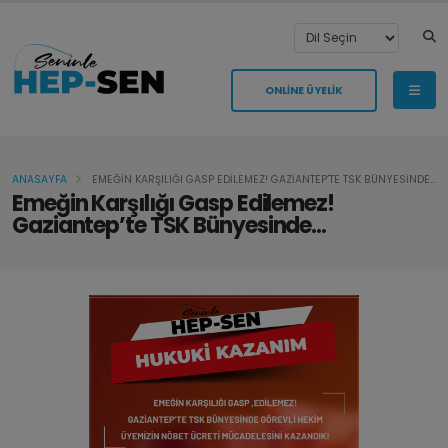
ONLİNE ÜYELİK
ANASAYFA
EMEĞİN KARŞILIĞI GASP EDİLEMEZ! GAZİANTEP’TE TSK BÜNYESİNDE...
Emeğin Karşılığı Gasp Edilemez!
Gaziantep’te TSK Bünyesinde...