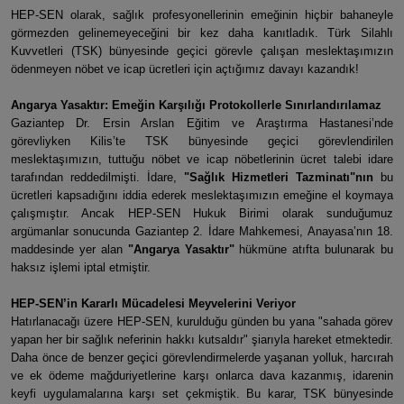
HEP-SEN olarak, sağlık profesyonellerinin emeğinin hiçbir bahaneyle
görmezden gelinemeyeceğini bir kez daha kanıtladık. Türk Silahlı
Kuvvetleri (TSK) bünyesinde geçici görevle çalışan meslektaşımızın
ödenmeyen nöbet ve icap ücretleri için açtığımız davayı kazandık!
​Angarya Yasaktır: Emeğin Karşılığı Protokollerle Sınırlandırılamaz
​Gaziantep Dr. Ersin Arslan Eğitim ve Araştırma Hastanesi’nde
görevliyken Kilis’te TSK bünyesinde geçici görevlendirilen
meslektaşımızın, tuttuğu nöbet ve icap nöbetlerinin ücret talebi idare
tarafından reddedilmişti. İdare,
"Sağlık Hizmetleri Tazminatı"nın
bu
ücretleri kapsadığını iddia ederek meslektaşımızın emeğine el koymaya
çalışmıştır. Ancak HEP-SEN Hukuk Birimi olarak sunduğumuz
argümanlar sonucunda Gaziantep 2. İdare Mahkemesi, Anayasa’nın 18.
maddesinde yer alan
"Angarya Yasaktır"
hükmüne atıfta bulunarak bu
haksız işlemi iptal etmiştir.
​HEP-SEN’in Kararlı Mücadelesi Meyvelerini Veriyor
​Hatırlanacağı üzere HEP-SEN, kurulduğu günden bu yana "sahada görev
yapan her bir sağlık neferinin hakkı kutsaldır" şiarıyla hareket etmektedir.
Daha önce de benzer geçici görevlendirmelerde yaşanan yolluk, harcırah
ve ek ödeme mağduriyetlerine karşı onlarca dava kazanmış, idarenin
keyfi uygulamalarına karşı set çekmiştik. Bu karar, TSK bünyesinde