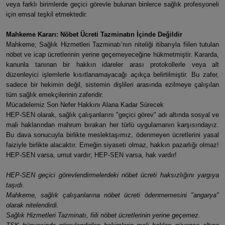
veya farklı birimlerde geçici görevle bulunan binlerce sağlık profesyoneli
için emsal teşkil etmektedir.
​Mahkeme Kararı: Nöbet Ücreti Tazminatın İçinde Değildir
​Mahkeme; Sağlık Hizmetleri Tazminatı’nın niteliği itibarıyla fiilen tutulan
nöbet ve icap ücretlerinin yerine geçemeyeceğine hükmetmiştir. Kararda,
kanunla tanınan bir hakkın idareler arası protokollerle veya alt
düzenleyici işlemlerle kısıtlanamayacağı açıkça belirtilmiştir. Bu zafer,
sadece bir hekimin değil, sistemin dişlileri arasında ezilmeye çalışılan
tüm sağlık emekçilerinin zaferidir.
​Mücadelemiz Son Nefer Hakkını Alana Kadar Sürecek
​HEP-SEN olarak, sağlık çalışanlarını "geçici görev" adı altında sosyal ve
mali haklarından mahrum bırakan her türlü uygulamanın karşısındayız.
Bu dava sonucuyla birlikte meslektaşımız, ödenmeyen ücretlerini yasal
faiziyle birlikte alacaktır. Emeğin siyaseti olmaz, hakkın pazarlığı olmaz!
HEP-SEN varsa, umut vardır; HEP-SEN varsa, hak vardır!
​HEP-SEN geçici görevlendirmelerdeki nöbet ücreti haksızlığını yargıya
taşıdı.
​Mahkeme, sağlık çalışanlarına nöbet ücreti ödenmemesini "angarya"
olarak nitelendirdi.
​Sağlık Hizmetleri Tazminatı, fiili nöbet ücretlerinin yerine geçemez.