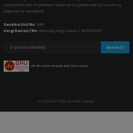
çalışanların hak ve çıkarlarını korumak ve geliştirmek için kurulmuş
bağımsız bir sendikadır.
Sendika Sicil No:
088
Vergi Dairesi / No:
Alemdağ Vergi Dairesi / 4610930051
Abone Ol
HEP-SEN, Küresel Hemşireler Birliği (GNU) üyesidir.
© 2025 HEP-SEN. Her Hakkı Saklıdır.