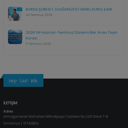
BURSA ŞUBESİ 1. OLAĞANÜSTÜ GENEL KURUL İLANI
23 Temmuz 2026
2026 Yılı Haziran-Temmuz Dönemi İller Arası Tayin
Kurası...
17 Temmuz 2026
Hep Sen' inle
İLETİŞİM
Adres
Armağanevler Mahallesi Mithatpaşa Caddesi No:229 Daire:7-8
Ümraniye / İSTANBUL