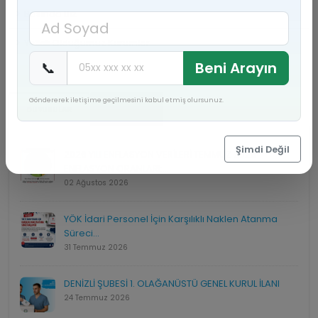
Basında Biz
Yetkili Olduğumuz Kurumlar
📞
Beni Arayın
Göndererek iletişime geçilmesini kabul etmiş olursunuz.
DUYURULAR
HABERLER
Şimdi Değil
2026 YILI ENFLASYON VERİLERİ TEMMUZ 2026
ENFLASYON ORANLARI:...
02 Ağustos 2026
YÖK İdari Personel İçin Karşılıklı Naklen Atanma
Süreci...
31 Temmuz 2026
DENİZLİ ŞUBESİ 1. OLAĞANÜSTÜ GENEL KURUL İLANI
24 Temmuz 2026