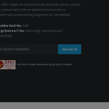
-SEN, sağlık ve sosyal hizmet alanında görev yapan
 çalışanların hak ve çıkarlarını korumak ve
iştirmek için kurulmuş bağımsız bir sendikadır.
dika Sicil No:
088
gi Dairesi / No:
Alemdağ Vergi Dairesi /
0930051
Abone Ol
HEP-SEN, Küresel Hemşireler Birliği (GNU) üyesidir.