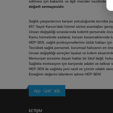
edilmesi için bakanlık ve ilgili merciler nezdinde gir
değerli sermayesidir.
​Sağlık çalışanlarının kariyer yolculuğunda tecrübe pu
​657 Sayılı Kanun'daki hizmet süresi avantajları genişle
​Unvan değişikliği sınavlarında kıdemli personele önce
​Kamu hizmetinde sadakat, kariyer basamaklarında kar
​HEP-SEN, sağlık profesyonellerinin özlük hakları iç
​Tecrübeli sağlık personeli, kurumsal hafızanın en öne
​Unvan değişikliği süreçleri liyakat ve kıdem eksenin
​Memuriyet süresine dayalı haklar bir lütuf değil, hukuki
​Sağlıkta motivasyon için kariyerde adalet ve istikrar 
​HEP-SEN ile sağlıkta yeni nesil ve çözüm odaklı sen
Emeğinin değerini bilenlerin adresi HEP-SEN!
Hep Sen' inle
İLETİŞİM