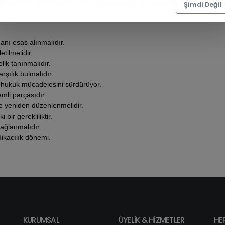
işimlerimizi sürdüreceğiz.
Unutulmamalıdır ki; tecrübe, kamu hizmet
Şimdi Değil
anı esas alınmalıdır.
tilmelidir.
lik tanınmalıdır.
şılık bulmalıdır.
in hukuk mücadelesini sürdürüyor.
mli parçasıdır.
de yeniden düzenlenmelidir.
 bir gerekliliktir.
sağlanmalıdır.
dikacılık dönemi.
KURUMSAL
ÜYELİK & HİZMETLER
HE