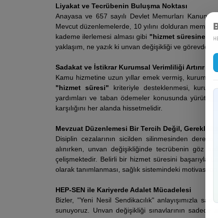
​Liyakat ve Tecrübenin Buluşma Noktası
​Anayasa ve 657 sayılı Devlet Memurları Kanunu, ka
Mevcut düzenlemelerde, 10 yılını dolduran memurun yı
kademe ilerlemesi alması gibi
"hizmet süresine bağ
HE
yaklaşım, ne yazık ki unvan değişikliği ve görevde y
​Sadakat ve İstikrar Kurumsal Verimliliği Artırır
​Kamu hizmetine uzun yıllar emek vermiş, kurum kül
"hizmet süresi"
kriteriyle desteklenmesi, kurums
yardımları ve taban ödemeler konusunda yürüttüğüm
karşılığını her alanda hissetmelidir.
​Mevzuat Düzenlemesi Bir Tercih Değil, Gereklilikt
​Disiplin cezalarının sicilden silinmesinden der
alınırken, unvan değişikliğinde tecrübenin göz ard
çelişmektedir. Belirli bir hizmet süresini başarıyl
olarak tanımlanması, sağlık sistemindeki motivasyon 
​HEP-SEN ile Kariyerde Adalet Mücadelesi
​Bizler, "Yeni Nesil Sendikacılık" anlayışımızla sa
sunuyoruz. Unvan değişikliği sınavlarının sadece an