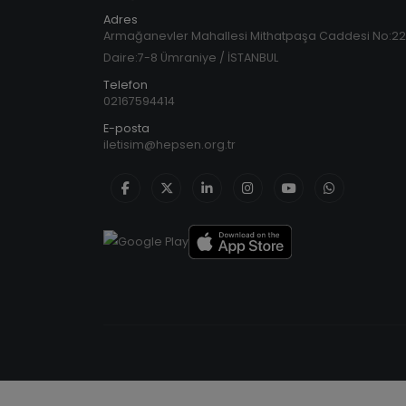
Adres
Armağanevler Mahallesi Mithatpaşa Caddesi No:2
Daire:7-8 Ümraniye / İSTANBUL
Telefon
02167594414
E-posta
iletisim@hepsen.org.tr