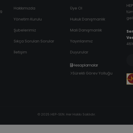
HEP
Hakkımızda
Üye Ol
29
tüm
gel
Yönetim Kurulu
Hukuk Danışmanlık
Şubelerimiz
Mali Danışmanlık
Sen
Ver
Sıkça Sorulan Sorular
Yayınlarımız
461
İletişim
Duyurular
Hesaplamalar
Sürekli Görev Yolluğu
© 2025 HEP-SEN. Her Hakkı Saklıdır.