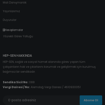
Mali Danışmanlık
Yayınlarımız
Duyurular
Hesaplamalar
Sürekli Görev Yolluğu
HEP-SEN HAKKINDA
HEP-SEN, sağlık ve sosyal hizmet alanında görev yapan tüm
çalışanların hak ve çıkarlarını korumak ve geliştirmek için kurulmuş
bağımsız bir sendikadır.
Sendika Sicil No:
088
Vergi Dairesi / No:
Alemdağ Vergi Dairesi / 4610930051
Abone Ol