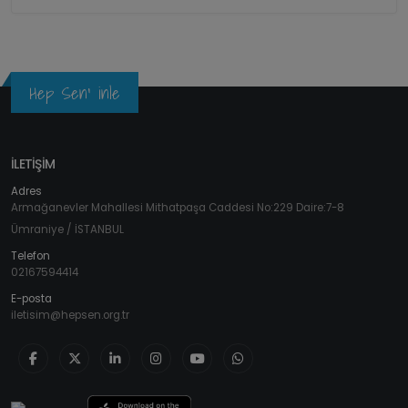
Hep Sen' inle
İLETİŞİM
Adres
Armağanevler Mahallesi Mithatpaşa Caddesi No:229 Daire:7-8
Ümraniye / İSTANBUL
Telefon
02167594414
E-posta
iletisim@hepsen.org.tr