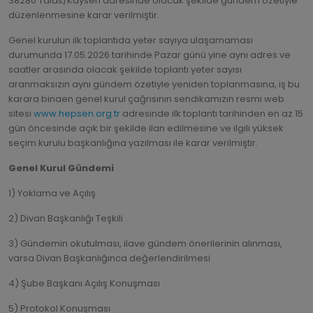
38280 Talas/Kayseri adresinde olacak şekilde gündem özetiyle
düzenlenmesine karar verilmiştir.
Genel kurulun ilk toplantıda yeter sayıya ulaşamaması
durumunda 17.05.2026 tarihinde Pazar günü yine aynı adres ve
saatler arasında olacak şekilde toplantı yeter sayısı
aranmaksızın aynı gündem özetiyle yeniden toplanmasına, iş bu
karara binaen genel kurul çağrısının sendikamızın resmi web
sitesi
www.hepsen.org.tr
⁠ adresinde ilk toplantı tarihinden en az 15
gün öncesinde açık bir şekilde ilan edilmesine ve ilgili yüksek
seçim kurulu başkanlığına yazılması ile karar verilmiştir.
Genel Kurul Gündemi
1) Yoklama ve Açılış
2) Divan Başkanlığı Teşkili
3) Gündemin okutulması, ilave gündem önerilerinin alınması,
varsa Divan Başkanlığınca değerlendirilmesi
4) Şube Başkanı Açılış Konuşması
5) Protokol Konuşması