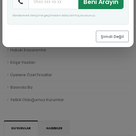
📞
Beni Arayın
DİĞER İÇERİKLER
Göndererek iletişime geçilmesini kabul etmiş olursunuz.
Duyurular
Şimdi Değil
Haberler
Hukuki Kazanımlar
Köşe Yazıları
Üyelere Özel Fırsatlar
Basında Biz
Yetkili Olduğumuz Kurumlar
DUYURULAR
HABERLER