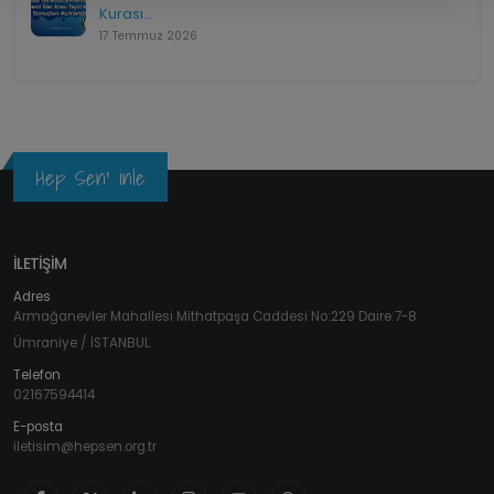
Kurası...
17 Temmuz 2026
Hep Sen' inle
İLETİŞİM
Adres
Armağanevler Mahallesi Mithatpaşa Caddesi No:229 Daire:7-8
Ümraniye / İSTANBUL
Telefon
02167594414
E-posta
iletisim@hepsen.org.tr