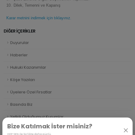
10.
Dilek, Temenni ve Kapanış
Karar metnini indirmek için tıklayınız.
DİĞER İÇERİKLER
Duyurular
Haberler
Hukuki Kazanımlar
Köşe Yazıları
Üyelere Özel Fırsatlar
Basında Biz
Yetkili Olduğumuz Kurumlar
Bize Katılmak İster misiniz?
HEP-SEN ile birlikte daha güçlü.