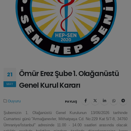
Ömür Erez Şube 1. Olağanüstü
21
Genel Kurul Kararı
MAY
Duyuru
PAYLAŞ
Şubemizin 1. Olağanüstü Genel Kurulunun 13/06/2026 tarihinde
Cumartesi günü ''Armağanevler, Mithatpaşa Cd. No:229 Kat 5/7-8, 34760
Ümraniye/İstanbul'' adresinde 11.00 - 14.00 saatleri arasında olacak