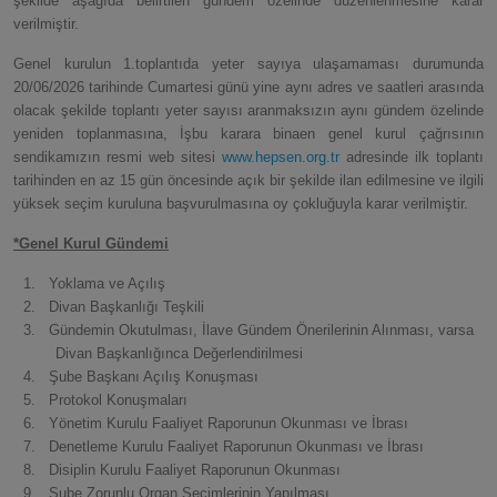
şekilde aşağıda belirtilen gündem özelinde düzenlenmesine karar
verilmiştir.
Genel kurulun 1.toplantıda yeter sayıya ulaşamaması durumunda
20/06/2026 tarihinde Cumartesi günü yine aynı adres ve saatleri arasında
olacak şekilde toplantı yeter sayısı aranmaksızın aynı gündem özelinde
yeniden toplanmasına, İşbu karara binaen genel kurul çağrısının
sendikamızın resmi web sitesi
www.hepsen.org.tr
adresinde ilk toplantı
tarihinden en az 15 gün öncesinde açık bir şekilde ilan edilmesine ve ilgili
yüksek seçim kuruluna başvurulmasına oy çokluğuyla karar verilmiştir.
*Genel Kurul Gündemi
1.
Yoklama ve Açılış
2.
Divan Başkanlığı Teşkili
3.
Gündemin Okutulması, İlave Gündem Önerilerinin Alınması, varsa
Divan Başkanlığınca Değerlendirilmesi
4.
Şube Başkanı Açılış Konuşması
5.
Protokol Konuşmaları
6.
Yönetim Kurulu Faaliyet Raporunun Okunması ve İbrası
7.
Denetleme Kurulu Faaliyet Raporunun Okunması ve İbrası
8.
Disiplin Kurulu Faaliyet Raporunun Okunması
9.
Şube Zorunlu Organ Seçimlerinin Yapılması