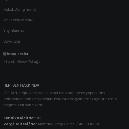
Hukuk Danışmanlık
Mali Danışmanlık
Yayınlarımız
Duyurular
Hesaplamalar
Sürekli Görev Yolluğu
HEP-SEN HAKKINDA
HEP-SEN, sağlık ve sosyal hizmet alanında görev yapan tüm
çalışanların hak ve çıkarlarını korumak ve geliştirmek için kurulmuş
bağımsız bir sendikadır.
Sendika Sicil No:
088
Vergi Dairesi / No:
Alemdağ Vergi Dairesi / 4610930051