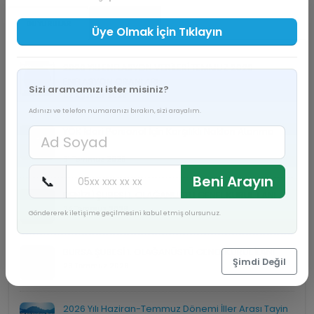
DUYURULAR
HABERLER
Üye Olmak İçin Tıklayın
2026 YILI ENFLASYON VERİLERİ TEMMUZ 2026
ENFLASYON ORANLARI:...
Sizi aramamızı ister misiniz?
02 Ağustos 2026
Adınızı ve telefon numaranızı bırakın, sizi arayalım.
YÖK İdari Personel İçin Karşılıklı Naklen Atanma
Süreci...
31 Temmuz 2026
📞
Beni Arayın
DENİZLİ ŞUBESİ 1. OLAĞANÜSTÜ GENEL KURUL İLANI
24 Temmuz 2026
Göndererek iletişime geçilmesini kabul etmiş olursunuz.
BURSA ŞUBESİ 1. OLAĞANÜSTÜ GENEL KURUL İLANI
Şimdi Değil
23 Temmuz 2026
2026 Yılı Haziran-Temmuz Dönemi İller Arası Tayin