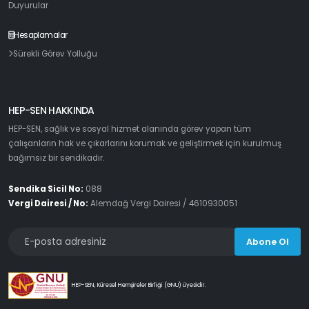
Duyurular
Hesaplamalar
Sürekli Görev Yolluğu
HEP-SEN HAKKINDA
HEP-SEN, sağlık ve sosyal hizmet alanında görev yapan tüm
çalışanların hak ve çıkarlarını korumak ve geliştirmek için kurulmuş
bağımsız bir sendikadır.
Sendika Sicil No:
088
Vergi Dairesi / No:
Alemdağ Vergi Dairesi / 4610930051
Abone Ol
HEP-SEN, Küresel Hemşireler Birliği (GNU) üyesidir.