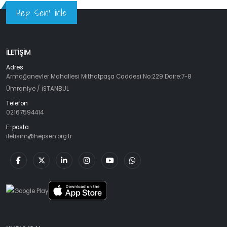
Hep Sen' inle
İLETİŞİM
Adres
Armağanevler Mahallesi Mithatpaşa Caddesi No:229 Daire:7-8
Ümraniye / İSTANBUL
Telefon
02167594414
E-posta
iletisim@hepsen.org.tr