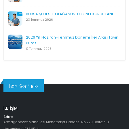
BURSA ŞUBESİ 1. OLAĞANÜSTÜ GENEL KURUL İLANI
23 Temmuz 2026
2026 Yılı Haziran-Temmuz Dönemi İller Arası Tayin
Kurası...
17 Temmuz 2026
Hep Sen' inle
İLETİŞİM
Adres
Armağanevler Mahallesi Mithatpaşa Caddesi No:229 Daire:7-8