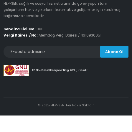
HEP-SEN, sağlık ve sosyal hizmet alanında görev yapan tüm
çalışanların hak ve çıkarlarını korumak ve geliştirmek için kurulmuş
bağımsız bir sendikadır.
Sendika Sicil No:
088
Vergi Dairesi / No:
Alemdağ Vergi Dairesi / 4610930051
Abone Ol
HEP-SEN, Küresel Hemşireler Birliği (GNU) üyesidir.
© 2025 HEP-SEN. Her Hakkı Saklıdır.