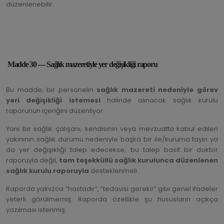
düzenlenebilir.
Madde 30 — Sağlık mazeretiyle yer değişikliği raporu
Bu madde, bir personelin
sağlık mazereti nedeniyle görev
yeri değişikliği istemesi
halinde alınacak sağlık kurulu
raporunun içeriğini düzenliyor.
Yani bir sağlık çalışanı, kendisinin veya mevzuatta kabul edilen
yakınının sağlık durumu nedeniyle başka bir ile/kuruma tayin ya
da yer değişikliği talep edecekse, bu talep basit bir doktor
raporuyla değil,
tam teşekküllü sağlık kurulunca düzenlenen
sağlık kurulu raporuyla
desteklenmeli.
Raporda yalnızca “hastadır”, “tedavisi gerekir” gibi genel ifadeler
yeterli görülmemiş. Raporda özellikle şu hususların açıkça
yazılması istenmiş: