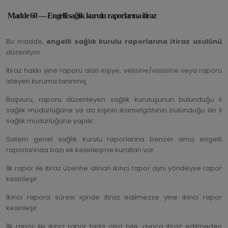
Madde 60 — Engelli sağlık kurulu raporlarına itiraz
Bu madde,
engelli sağlık kurulu raporlarına itiraz usulünü
düzenliyor.
İtiraz hakkı yine raporu alan kişiye, velisine/vasisine veya raporu
isteyen kuruma tanınmış.
Başvuru, raporu düzenleyen sağlık kuruluşunun bulunduğu il
sağlık müdürlüğüne ya da kişinin ikametgâhının bulunduğu ilin il
sağlık müdürlüğüne yapılır.
Sistem genel sağlık kurulu raporlarına benzer ama engelli
raporlarında bazı ek kesinleşme kuralları var.
İlk rapor ile itiraz üzerine alınan ikinci rapor aynı yöndeyse rapor
kesinleşir.
İkinci rapora süresi içinde itiraz edilmezse yine ikinci rapor
kesinleşir.
İlk rapor ile ikinci rapor farklı olsa bile, ayrıca itiraz edilmeden