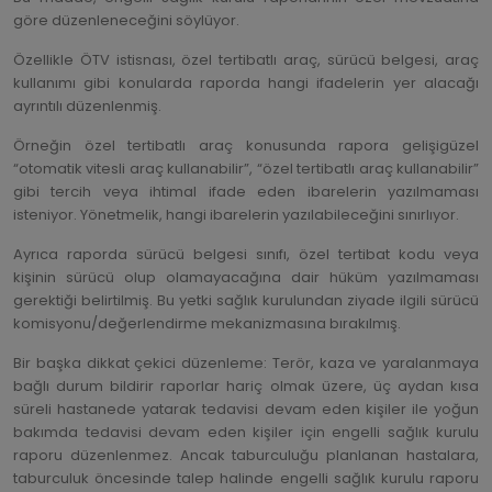
göre düzenleneceğini söylüyor.
Özellikle ÖTV istisnası, özel tertibatlı araç, sürücü belgesi, araç
kullanımı gibi konularda raporda hangi ifadelerin yer alacağı
ayrıntılı düzenlenmiş.
Örneğin özel tertibatlı araç konusunda rapora gelişigüzel
“otomatik vitesli araç kullanabilir”, “özel tertibatlı araç kullanabilir”
gibi tercih veya ihtimal ifade eden ibarelerin yazılmaması
isteniyor. Yönetmelik, hangi ibarelerin yazılabileceğini sınırlıyor.
Ayrıca raporda sürücü belgesi sınıfı, özel tertibat kodu veya
kişinin sürücü olup olamayacağına dair hüküm yazılmaması
gerektiği belirtilmiş. Bu yetki sağlık kurulundan ziyade ilgili sürücü
komisyonu/değerlendirme mekanizmasına bırakılmış.
Bir başka dikkat çekici düzenleme: Terör, kaza ve yaralanmaya
bağlı durum bildirir raporlar hariç olmak üzere, üç aydan kısa
süreli hastanede yatarak tedavisi devam eden kişiler ile yoğun
bakımda tedavisi devam eden kişiler için engelli sağlık kurulu
raporu düzenlenmez. Ancak taburculuğu planlanan hastalara,
taburculuk öncesinde talep halinde engelli sağlık kurulu raporu