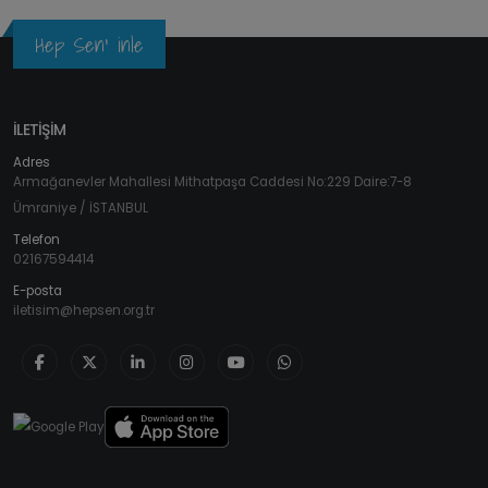
Hep Sen' inle
İLETİŞİM
Adres
Armağanevler Mahallesi Mithatpaşa Caddesi No:229 Daire:7-8
Ümraniye / İSTANBUL
Telefon
02167594414
E-posta
iletisim@hepsen.org.tr