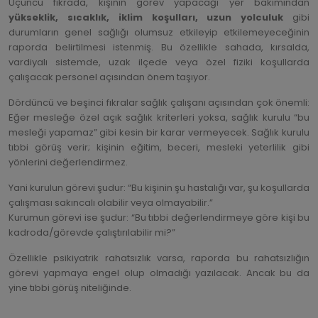
Üçüncü fıkrada, kişinin görev yapacağı yer bakımından
yükseklik, sıcaklık, iklim koşulları, uzun yolculuk
gibi
durumların genel sağlığı olumsuz etkileyip etkilemeyeceğinin
raporda belirtilmesi istenmiş. Bu özellikle sahada, kırsalda,
vardiyalı sistemde, uzak ilçede veya özel fiziki koşullarda
çalışacak personel açısından önem taşıyor.
Dördüncü ve beşinci fıkralar sağlık çalışanı açısından çok önemli:
Eğer mesleğe özel açık sağlık kriterleri yoksa, sağlık kurulu “bu
mesleği yapamaz” gibi kesin bir karar vermeyecek. Sağlık kurulu
tıbbi görüş verir; kişinin eğitim, beceri, mesleki yeterlilik gibi
yönlerini değerlendirmez.
Yani kurulun görevi şudur: “Bu kişinin şu hastalığı var, şu koşullarda
çalışması sakıncalı olabilir veya olmayabilir.”
Kurumun görevi ise şudur: “Bu tıbbi değerlendirmeye göre kişi bu
kadroda/görevde çalıştırılabilir mi?”
Özellikle psikiyatrik rahatsızlık varsa, raporda bu rahatsızlığın
görevi yapmaya engel olup olmadığı yazılacak. Ancak bu da
yine tıbbi görüş niteliğinde.