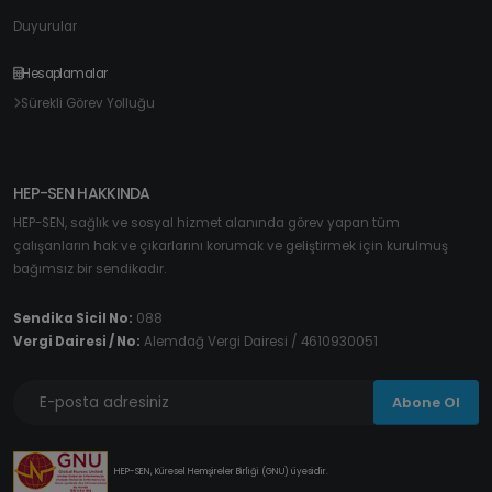
Duyurular
Hesaplamalar
Sürekli Görev Yolluğu
HEP-SEN HAKKINDA
HEP-SEN, sağlık ve sosyal hizmet alanında görev yapan tüm
çalışanların hak ve çıkarlarını korumak ve geliştirmek için kurulmuş
bağımsız bir sendikadır.
Sendika Sicil No:
088
Vergi Dairesi / No:
Alemdağ Vergi Dairesi / 4610930051
Abone Ol
HEP-SEN, Küresel Hemşireler Birliği (GNU) üyesidir.