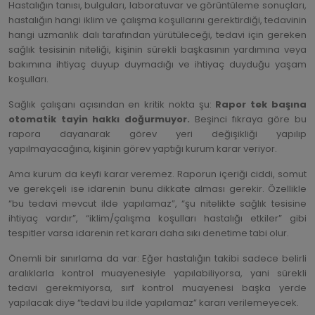
Hastalığın tanısı, bulguları, laboratuvar ve görüntüleme sonuçları,
hastalığın hangi iklim ve çalışma koşullarını gerektirdiği, tedavinin
hangi uzmanlık dalı tarafından yürütüleceği, tedavi için gereken
sağlık tesisinin niteliği, kişinin sürekli başkasının yardımına veya
bakımına ihtiyaç duyup duymadığı ve ihtiyaç duyduğu yaşam
koşulları.
Sağlık çalışanı açısından en kritik nokta şu:
Rapor tek başına
otomatik tayin hakkı doğurmuyor.
Beşinci fıkraya göre bu
rapora dayanarak görev yeri değişikliği yapılıp
yapılmayacağına, kişinin görev yaptığı kurum karar veriyor.
Ama kurum da keyfi karar veremez. Raporun içeriği ciddi, somut
ve gerekçeli ise idarenin bunu dikkate alması gerekir. Özellikle
“bu tedavi mevcut ilde yapılamaz”, “şu nitelikte sağlık tesisine
ihtiyaç vardır”, “iklim/çalışma koşulları hastalığı etkiler” gibi
tespitler varsa idarenin ret kararı daha sıkı denetime tabi olur.
Önemli bir sınırlama da var: Eğer hastalığın takibi sadece belirli
aralıklarla kontrol muayenesiyle yapılabiliyorsa, yani sürekli
tedavi gerekmiyorsa, sırf kontrol muayenesi başka yerde
yapılacak diye “tedavi bu ilde yapılamaz” kararı verilemeyecek.